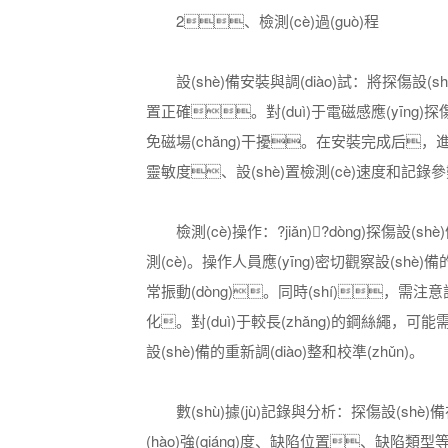
2、檢測(cè)過(guò)程
設(shè)備安裝與調(diào)試：將探傷設(
置正確。對(duì)于電磁感應(yīng)
免磁場(chǎng)干擾。在安裝完成后，進(jì
靈敏度、設(shè)置檢測(cè)速度和記錄參
檢測(cè)操作：?jiǎn)?dòng)探傷設(shè
測(cè)。操作人員應(yīng)密切觀察設(shè)備的
常振動(dòng)。同時(shí)，需注意設(
化。對(duì)于較長(zhǎng)的鋼絲繩，可能需要
設(shè)備的重新調(diào)整和校準(zhǔn)。
數(shù)據(jù)記錄與分析：探傷設(shè)備在檢
(hào)強(qiáng)度、缺陷位置、缺陷類型等