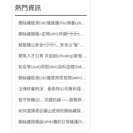
熱門資訊
鋼絲繩檢測(cè)儀維護(hù)保養(yǎng)技巧：延長(zhǎng)設(shè)備使用壽命的秘訣
鋼絲繩損傷=定時(shí)炸彈！你的設(shè)備安全嗎？
賦能礦山安全，安全以“智”致勝——泰斯特精彩亮相第23屆太原煤炭展
聚焦人才引育 共促創(chuàng)新發(fā)展——河南省高層次人才服務(wù)中心黃亞杰書記一行蒞臨泰斯特開展調(diào)研
知名學(xué)府對(duì)話科技標(biāo)桿——北京大學(xué)法學(xué)院老師及校友 蒞臨洛陽(yáng)泰斯特參觀指導(dǎo)
鋼絲繩檢測(cè)儀使用常見問(wèn)題解答
法律終審判決：泰斯特公司專利侵權(quán)案勝訴！
智守商機(jī)，共鑄防線——致敬陜西秦源招標(biāo)有限公司的杰出擔(dān)當(dāng)！
如何選擇適合礦山使用的鋼絲繩探傷設(shè)備？
鋼絲繩探傷設(shè)備的日常維護(hù)與保養(yǎng)要點(diǎn)詳解