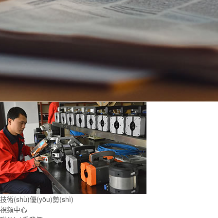
公司概況
解決方案
解決方案
TST公司專業(yè)為客戶提供鐵磁性金屬構(gòu)件（鋼絲繩）智能化無(wú
更多請(qǐng)點(diǎn)擊
礦山行業(yè)
電梯行業(yè)
建筑行業(yè)
石油行業(yè)
港口行業(yè)
索道
技術(shù)優(yōu)勢(shì)
視頻中心