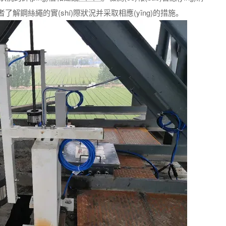
了解鋼絲繩的實(shí)際狀況并采取相應(yīng)的措施。