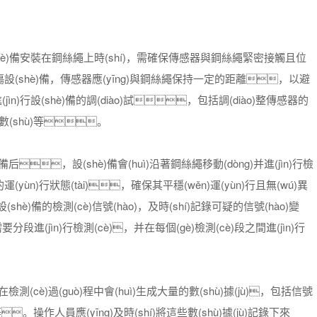
shè)備安裝在鋼絲繩上時(shí)，需確保傳感器與鋼絲繩緊密接觸且位
探傷設(shè)備，傳感器應(yīng)與鋼絲繩保持一定的距離，以避
n)行設(shè)備的調(diào)試，包括調(diào)整傳感器的
數(shù)等。
)備后，設(shè)備會(huì)沿著鋼絲繩移動(dòng)并進(jìn)行檢
運(yùn)行狀態(tài)，確保其平穩(wěn)運(yùn)行且無(wú)異
shè)備的檢測(cè)信號(hào)，及時(shí)記錄可疑的信號(hào)變
分段進(jìn)行檢測(cè)，并在每個(gè)檢測(cè)段之間進(jìn)行
測(cè)過(guò)程中會(huì)生成大量的數(shù)據(jù)，包括信號
。操作人員應(yīng)及時(shí)將這些數(shù)據(jù)記錄下來