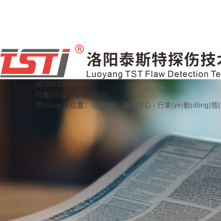
洛陽(yáng)泰斯特探傷技術(shù)有限公司
NEWS CENTER
首頁(yè)
行業(yè)動(dòng)態(tài)
新聞動(dòng)態(tài)
當(dāng)前位置：
首頁(yè)
-
新聞中心
-
行業(yè)動(dòng)態(t
新聞動(dòng)態(tài)
服務(wù)于環(huán)保產(chǎn)業(yè)系統(tǒng)，暨工程解
更多請(qǐng)點(diǎn)擊
公司新聞
行業(yè)動(dòng)態(tài)