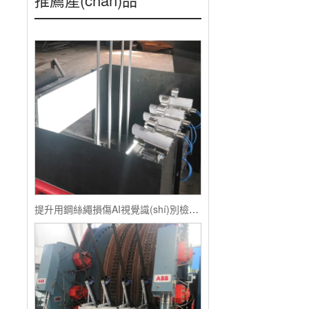
提升用鋼絲繩損傷AI視覺識(shí)別檢測
(cè)系統(tǒng)
提升用鋼絲繩損傷AI視覺識(shí)別檢測(cè)系統(tǒng)
四六繩落地式提升用鋼絲繩實(shí)時
(shí)在線AI智能探傷系統(tǒng)