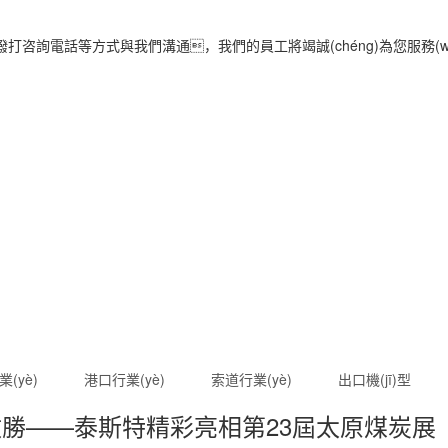
打咨詢電話等方式與我們溝通，我們的員工將竭誠(chéng)為您服務(w
(yè)
港口行業(yè)
索道行業(yè)
出口機(jī)型
致勝——泰斯特精彩亮相第23屆太原煤炭展