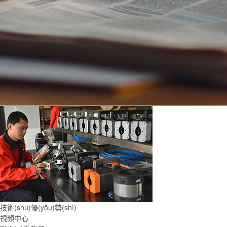
公司概況
解決方案
解決方案
TST公司專業(yè)為客戶提供鐵磁性金屬構(gòu)件（鋼絲繩）智能化無損探
更多請(qǐng)點(diǎn)擊
礦山行業(yè)
電梯行業(yè)
建筑行業(yè)
石油行業(yè)
港口行業(yè)
索道
技術(shù)優(yōu)勢(shì)
視頻中心