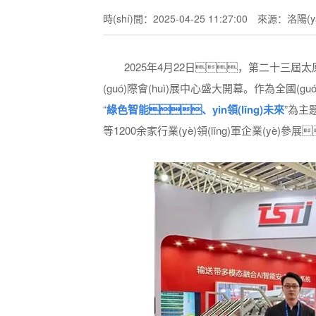
時(shí)間：2025-04-25 11:27:00
來源：洛陽(y
2025年4月22日，第二十三屆太原煤炭
(guó)際會(huì)展中心盛大開幕。作為全國(gu
“
綠色智能、yin領(lǐng)未來
”為主
等1200余家行業(yè)領(lǐng)軍企業(yè)參展