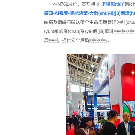
在N762展位，泰斯特以"
多模態(tài)
"創(
感知-AI視覺-智能決策-大數(shù)據(jù)閉環(hu
絲繩及鋼繩芯輸送帶全生命周期管理的創(chuà
(yùn)維的產(chǎn)業(yè)價(jià)值鏈
展，提供安全后盾。