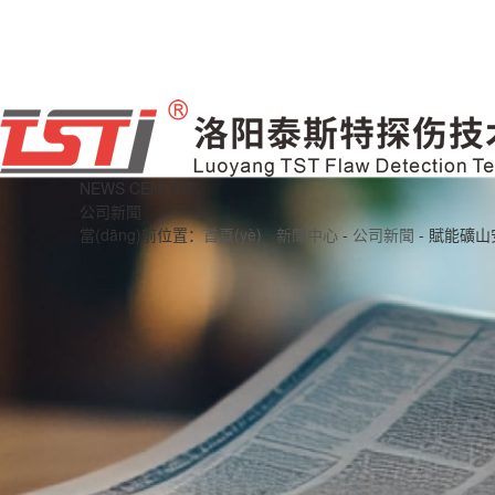
洛陽(yáng)泰斯特探傷技術(shù)有限公司
NEWS CENTER
首頁(yè)
公司新聞
新聞動(dòng)態(tài)
當(dāng)前位置：
首頁(yè)
-
新聞中心
-
公司新聞
- 賦能礦
新聞動(dòng)態(tài)
服務(wù)于環(huán)保產(chǎn)業(yè)系統(tǒng)，暨工程解
更多請(qǐng)點(diǎn)擊
公司新聞
行業(yè)動(dòng)態(tài)