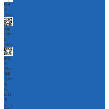
抖音
號
(hào)
微信
公眾
號
(hào)
視頻
號
(hào)
版權
(quán)
所
有：
2019 洛
陽
(yáng)