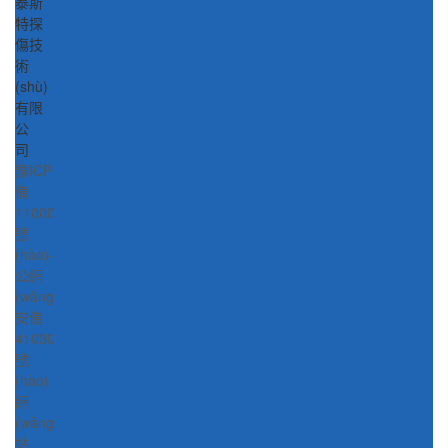
泰斯
特探
傷技
術
(shù)
有限
公
司
豫ICP
備
11000803
號
(hào)-1
豫
公網
(wǎng)
安備
41030502000318
號
(hào)
網
(wǎng)
站