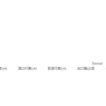
400-8877-128
Sitexml
(yè)
港口行業(yè)
索道行業(yè)
出口機(jī)型