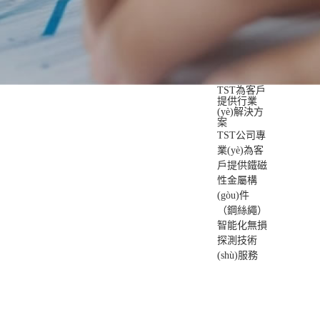
TST為客戶
提供行業
(yè)解決方
案
TST公司專
業(yè)為客
戶提供鐵磁
性金屬構
(gòu)件
（鋼絲繩）
智能化無損
探測技術
(shù)服務
。