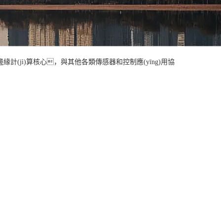
技術(shù)和邊緣計(jì)算核心，與其他各類傳感器和控制應(yīng)用協