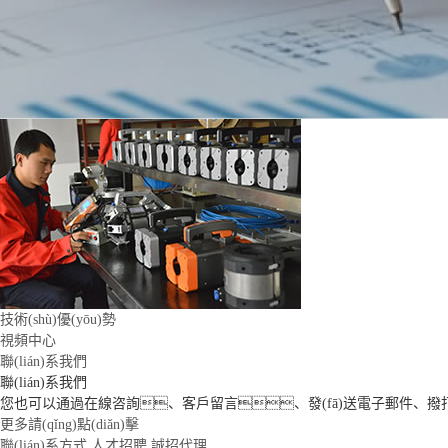
解決方案
解決方案
TST公司專業(yè)為客戶提供鐵磁性金屬構(gòu)件（鋼絲繩）智能化無損探
更多請(qǐng)點(diǎn)擊
礦山行業(yè)
電梯行業(yè)
建筑行業(yè)
石油行業(yè)
港口行業(yè)
索道行
技術(shù)優(yōu)勢
視頻中心
聯(lián)系我們
聯(lián)系我們
您也可以通過在線咨詢、客戶留言、發(fā)送電子郵件、撥
更多請(qǐng)點(diǎn)擊
聯(lián)系方式
人才招聘
誠招代理