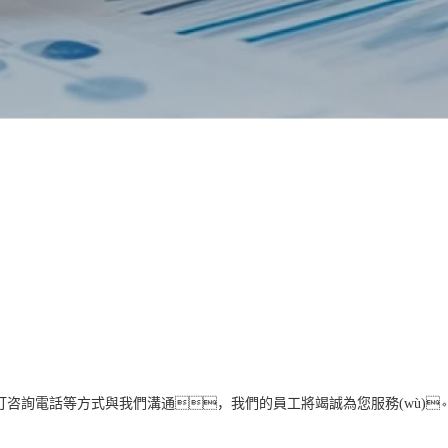
測技術(shù)服務(wù)、設(shè)備銷售及安全管理解決方案。
業(yè)
出口機(jī)型
物聯(lián)監(jiān)控系統(tǒng)
備品配件
打咨詢電話等方式與我們溝通，我們的員工將竭誠為您服務(wù)