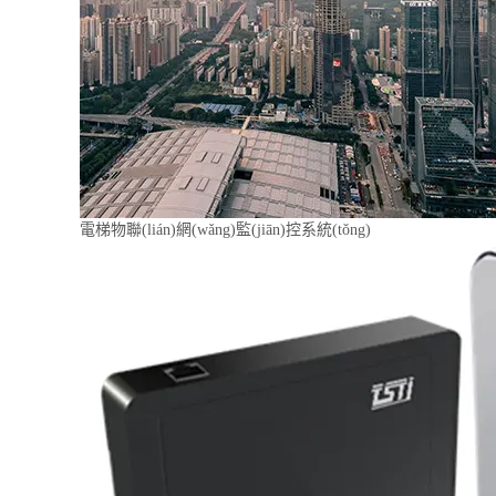
電梯物聯(lián)網(wǎng)監(jiān)控系統(tǒng)